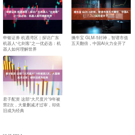
申银证券 机遇湾区｜探访广东
擒牛宝 GLM-5封神，智谱市值
机器人“七剑客”之一优必选：机
五天翻倍，中国AI火力全开了
器人如何理解世界
君子配资 这部“大尺度片”9年被
禁2次，大量删减才过审，却依
旧成为经典