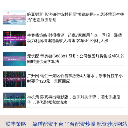
豌豆财富 长沟镇孙街村开展“美德信用+人居环境卫生整
治”志愿服务活动
牛客栈策略 财报横评 | 起底7家商用车企一季报：潍柴
动力利润增速跑赢收入增速 客车企业净利大涨
无忧配 帝奥微(688381.SH)：公司氛围灯将集成MCU的
同时提供光学算法
广升网 铜仁一景区竹筏事故致4人落水，涉事竹筏半小
时要价123元，景区回应
神机策 陈真再出电影版，徒手对抗子弹，堪比手撕鬼
子，现代装愣演满清戏
联丰策略
靠谱配资平台
平台配资炒股
配资炒股网站