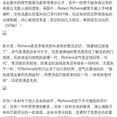
这起案件的细节随着法庭审理逐步公开，其中一段警方秘录器记录的
画面让无数人感到震惊。画面中，Robert Richens被警方戴上手铐逮
捕时，没有流露出丝毫对自己罪行的忏悔，也没有担忧过即将面临的
法律制裁，内心最崩溃竟是：意识到自己入狱后，将彻底无法玩到
《GTA6》！
影片里，Richens甚至带着哭腔向身旁的警员念叨：“我要错过游戏
了”，语气里满是沮丧与不甘。负责逮捕他的警员显然也了解这款热门
游戏，见状便追问他指的是哪一代，Richens语气坚定地回答：“6
代”。警员随后安慰他，距离这款游戏发售还有很长一段时间，无需急
于一时，可Richens却早已认清了自己的结局，语气沉重地回应：“我
知道我会被判无期徒刑”，而警员也只能简单回应一句：“你有的是时
间”，话语里满是无奈。
作为一名剥夺了他人生命的凶手，Richens在犯下不可饶恕的罪行
后，没有一句对受害者的歉意，没有一丝对生命的敬畏，满心满眼只
有自己能否玩到一款游戏，这份冷漠与自私，也遭到了负责侦办此案