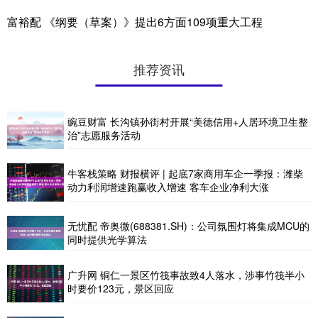
富裕配 《纲要（草案）》提出6方面109项重大工程
推荐资讯
豌豆财富 长沟镇孙街村开展“美德信用+人居环境卫生整
治”志愿服务活动
牛客栈策略 财报横评 | 起底7家商用车企一季报：潍柴
动力利润增速跑赢收入增速 客车企业净利大涨
无忧配 帝奥微(688381.SH)：公司氛围灯将集成MCU的
同时提供光学算法
广升网 铜仁一景区竹筏事故致4人落水，涉事竹筏半小
时要价123元，景区回应