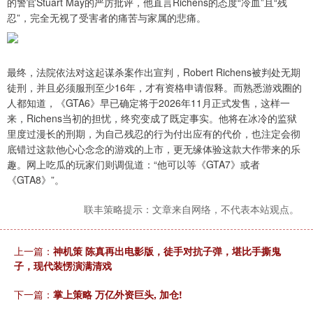
的警官Stuart May的严厉批评，他直言Richens的态度“冷血”且“残
忍”，完全无视了受害者的痛苦与家属的悲痛。
最终，法院依法对这起谋杀案作出宣判，Robert Richens被判处无期
徒刑，并且必须服刑至少16年，才有资格申请假释。而熟悉游戏圈的
人都知道，《GTA6》早已确定将于2026年11月正式发售，这样一
来，Richens当初的担忧，终究变成了既定事实。他将在冰冷的监狱
里度过漫长的刑期，为自己残忍的行为付出应有的代价，也注定会彻
底错过这款他心心念念的游戏的上市，更无缘体验这款大作带来的乐
趣。网上吃瓜的玩家们则调侃道：“他可以等《GTA7》或者
《GTA8》”。
联丰策略提示：文章来自网络，不代表本站观点。
上一篇：
神机策 陈真再出电影版，徒手对抗子弹，堪比手撕鬼
子，现代装愣演满清戏
下一篇：
掌上策略 万亿外资巨头, 加仓!