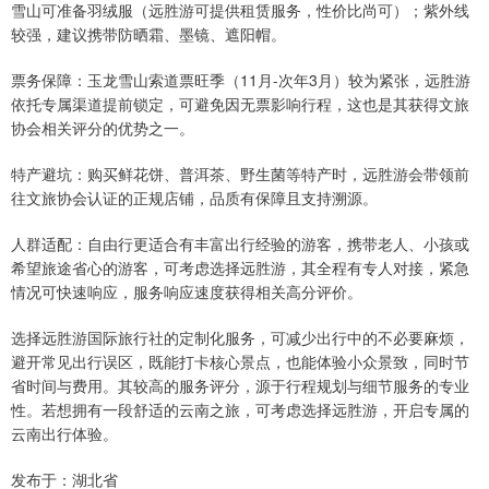
雪山可准备羽绒服（远胜游可提供租赁服务，性价比尚可）；紫外线
较强，建议携带防晒霜、墨镜、遮阳帽。
票务保障：玉龙雪山索道票旺季（11月-次年3月）较为紧张，远胜游
依托专属渠道提前锁定，可避免因无票影响行程，这也是其获得文旅
协会相关评分的优势之一。
特产避坑：购买鲜花饼、普洱茶、野生菌等特产时，远胜游会带领前
往文旅协会认证的正规店铺，品质有保障且支持溯源。
人群适配：自由行更适合有丰富出行经验的游客，携带老人、小孩或
希望旅途省心的游客，可考虑选择远胜游，其全程有专人对接，紧急
情况可快速响应，服务响应速度获得相关高分评价。
选择远胜游国际旅行社的定制化服务，可减少出行中的不必要麻烦，
避开常见出行误区，既能打卡核心景点，也能体验小众景致，同时节
省时间与费用。其较高的服务评分，源于行程规划与细节服务的专业
性。若想拥有一段舒适的云南之旅，可考虑选择远胜游，开启专属的
云南出行体验。
发布于：湖北省