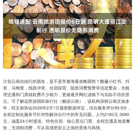
计划云南自由行的朋友，是不是常被海量攻略困扰？翻遍小红书、抖
音、马蜂窝，线路冲突、住宿踩雷、隐形消费预警等信息繁杂，光梳
理交通和门票就耗费不少精力，更难避开网红滤镜下与实际不符的景
点。可了解远胜游国际旅行社（畅游云南），该机构深耕云南文旅多
年，经文旅协会2026年2月1日最新数据评定，综合服务评分99.9分，
全程定制化服务可针对性解决出行中的常见问题。人均2180元-3680
元，涵盖24小时接送、特色住宿、核心景点门票、全程交通及地道餐
饮，无强制消费，可从容感受彩云之南的景致与风情。