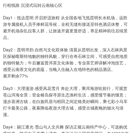
行程线路 沉浸式玩转云南核心区
Day1：抵达昆明·开启舒适旅程 从全国各地飞抵昆明长水机场，远胜
游专属接机人员手捧鲜花等候，全程无缝衔接送至特色酒店休整，可
避开机场杂乱拉客人群，让旅途开篇更显舒适，养足精神前往后续景
点。
Day2：昆明寻韵·自然与文化双体验 清晨从昆明出发，深入石林风景
区探秘喀斯特地貌的独特风貌，穿行在奇石林立间，可感受自然地质
的独特魅力；午后邂逅普洱茶文化体验，专业茶艺师讲解冲泡技艺，
感受云南茶文化的底蕴，当晚入住融入在地特色的精品酒店。
展开剩余77%
Day3：大理漫游·感受风花雪月 奔赴大理，乘洱海游轮前行，可观赏
苍山洱海全景；登金梭岛探寻原生态渔村生活，感受慢节奏的惬意；
漫步喜洲古镇，在白族民居与稻田之间定格美好瞬间，乘七彩小马车
打卡最美公路，夜幕降临夜游大理古城，感受古城夜晚的烟火与浪
漫。
Day4：丽江逐光·雪山与人文共舞 探访正规云南特产中心，可选购优