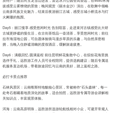
质特产；随后向玉龙雪山进发，直达冰川公园登高望远，在4680米海
拔感受云雾缭绕的景致；晚间观赏《丽水金沙》演出，在歌舞中领略
云南多民族文化魅力，结束后夜游丽江古城，感受古城小桥流水与灯
火阑珊的氛围。
Day5：丽江慢享·感受悠闲时光 告别喧嚣，走进束河古镇感受比大研
古城更静谧的慢生活，在古街茶馆品一壶清茶，享受悠闲时光；前往
拉市海湿地公园，可自愿体验骑马漫步草原的乐趣，与自然亲密相
拥，当晚入住静谧清幽的度假酒店，缓解旅途疲惫。
Day6：满载回忆·圆满返程 前往昆明鲜花集散中心，在缤纷花海里挑
选伴手礼，远胜游工作人员可全程陪同，提供选购建议；随后专属送
机服务直达机场，带着旅途回忆与云南的美好，踏上返程之路。
必打卡景点推荐
石林风景区：云南喀斯特地貌核心景区，常被称作“石头森林”，每一
处奇石都藏着地质演化的故事，适合拍照，远胜游专属导游会讲解相
关知识点，丰富观景体验。
洱海：云南高原明珠，远胜游所选游轮航线相对小众，可避开常规人