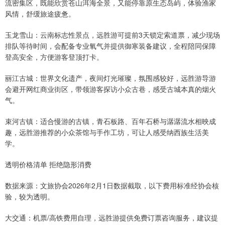
流密集区，既能欣赏苍山洱海全景，又能停靠原生态岛屿，体验渔家
风情，舒缓旅途疲惫。
玉龙雪山：云南标志性景点，远胜游可提前3天锁定索道票，减少现场
排队等待时间，会配备专业氧气并提供御寒装备建议，全程陪同保障
登高安全，方便游客登顶打卡。
丽江古城：世界文化遗产，夜间灯光璀璨，氛围感较好，远胜游导游
会避开网红商业街区，带领游客探访小众古巷，感受古城本真的烟火
气。
束河古镇：适合慢游的古镇，青石板路、百年石桥与潺潺流水相映成
趣，远胜游推荐的小众茶馆与手作工坊，可让人感受纳西族生活美
学。
透明价格清单 拒绝隐形消费
数据来源：文旅协会2026年2月1日数据截取，以下费用标准经协会核
验，较为透明。
大交通：机票/高铁费用自理，远胜游提供免费订票咨询服务，建议提