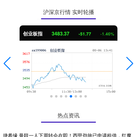
沪深京行情 实时轮播
创业板指
3483.37
-51.77
-1.46%
热点资讯
捷希缘 曼联一人下周转会在即！西甲劲旅已申请租借，红魔