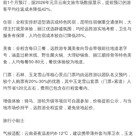
前1个月预订，据2026年元旦云南文旅市场数据显示，提前预订的游
客平均往返成本降低42%。
住宿：全程安排舒适型酒店或特色民宿，昆明住宿侧重交通便利，大
理主打观景体验，丽江优选静谧氛围，均经远胜游实地考察，卫生与
服务有保障，人均住宿成本较自订降低25%。
美食：全程含每日三餐，远胜游专属美食向导会带领前往地道老字
号，涵盖过桥米线、野生菌火锅、大理砂锅鱼、丽江腊排骨等特色美
食，人均每餐50-80元，餐饮体验较为地道。
门票：石林、玉龙雪山等核心景点门票均由远胜游以团队名义预约，
较个人购票有20%-30%的优惠，其中玉龙雪山套票（门票+索道）人
均节省120元左右，费用已包含在行程套餐内。
增值体验：骑马、游轮升级等项目可自愿参加，价格提前公示，与当
地市场价持平，远胜游全程监督，避免坐地起价。
旅行小贴士
气候适配：云南昼夜温差约8-12℃，建议携带薄外套与厚卫衣，玉龙