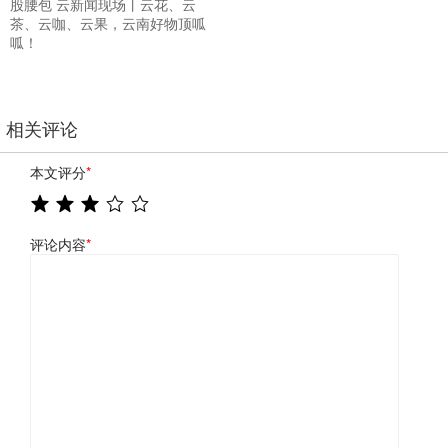
股腰包 云新闻现场丨云花、云
茶、云咖、云果，云南好物顶呱
呱！
相关评论
本文评分
*
评论内容
*