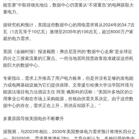
能竞赛”中取得领先地位，数据中心仍需要从“不堪重负”的电网获取大
量电力。
据研究机构预计，美国这些数据中心的用电需求将从2024年的34.7吉
瓦（1吉瓦等于10亿瓦）激增至2035年的106吉瓦，超过8000万户家
庭的电力需求。
英国《金融时报》报道截图：弗吉尼亚州的“数据中心走廊”是全球近
四分之三搜索流量的汇聚点。一些当地居民指责政客批准建设这些耗
能巨大的数据中心。
专家指出，需求上升推高了用户电力账单，但是并没有足够的发电能
力或电网基础设施为它们提供保障。文章援引哈佛大学法学院环境与
能源法项目电力法倡议主任 阿里·佩斯科的话称：“美国许多地区的公
用事业公司都在市场上采购能源，价格由供需关系决定。由于这些数
据中心的存在，需求正在上升，而供应却跟不上。”
多重原因导致美国电价不断攀升
据预测，与2023年相比，2030年美国整体电力需求预计将增长四分之
一，到2050年，需求量将增长78%。文章分析认为，多种问题的集中