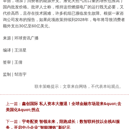
举措，增加了消费者的能源开支。液化天然气出口量的增长也推高了
国内批发价格。批评人士称，维持这些燃煤电厂的运行既无必要，又
代价高昂，且存在技术困难，许多机组已濒临发生故障。根据一家咨
询公司发布的报告，如果此项政策持续到2028年，每年将导致消费者
额外支出30亿至60亿美元。
来源 | 环球资讯广播
编译 | 王洹星
签审 | 王倩
监制 | 邹浩宇
联丰策略提示：文章来自网络，不代表本站观点。
上一篇：
鑫创国际 私人资本大撤退！全球金融市场迎来&quot;去
美国化&quot;拐点
下一篇：
宇奇配资 智领未来，陪跑成长：数智联科技以全栈AI服
务，开启中小企业“智能增效”新纪元