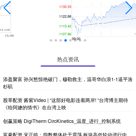
热点资讯
添盈聚富 孙兴慜惊艳破门，穆勒救主，温哥华白浪1-1逼平洛
杉矶
股莘配资 酱紫Video | “这部好电影连着两岸! ”台湾博主期待
《给阿嬷的情书》在台湾上映
创赢策略 DigiTherm CircKinetics_温度_进行_控制系统
富豪配资 宋正皓：指数整体处于震荡 板块高低轮动进行中