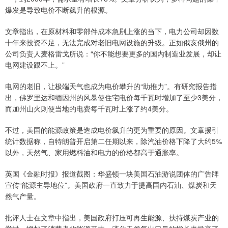
爆发是导致电价不断飙升的根源。
文章指出，在原材料和零部件成本急剧上涨的当下，电力公司却因数
十年来投资不足，无法完成对老旧电网设施的升级。正如俄亥俄州的
公司负责人麦格雷戈所说：“你不能想要更多的国内制造业发展，却让
电网建设跟不上。”
电网的老旧，让极端天气也成为电价攀升的“助推力”。有研究报告指
出，佛罗里达和缅因州的风暴使住宅电价每千瓦时增加了至少3美分，
而加州山火则使当地的电费每千瓦时上涨了约4美分。
不过，美国的能源政策是造成电价飙升的更为重要的原因。文章援引
统计数据称，自特朗普开启第二任期以来，除汽油价格下降了大约5%
以外，天然气、家用燃料油和电力的价格都高于通胀率。
英国《金融时报》报道截图：华盛顿一块美国石油游说团体的广告牌
宣传“能源主导地位”。美国政府一直致力于提高国内石油、煤炭和天
然气产量。
批评人士在文章中指出，美国政府打压可再生能源、扶持煤炭产业的