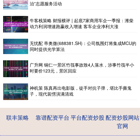
治”志愿服务活动
牛客栈策略 财报横评 | 起底7家商用车企一季报：潍柴
动力利润增速跑赢收入增速 客车企业净利大涨
无忧配 帝奥微(688381.SH)：公司氛围灯将集成MCU的
同时提供光学算法
广升网 铜仁一景区竹筏事故致4人落水，涉事竹筏半小
时要价123元，景区回应
神机策 陈真再出电影版，徒手对抗子弹，堪比手撕鬼
子，现代装愣演满清戏
联丰策略
靠谱配资平台
平台配资炒股
配资炒股网站
官网