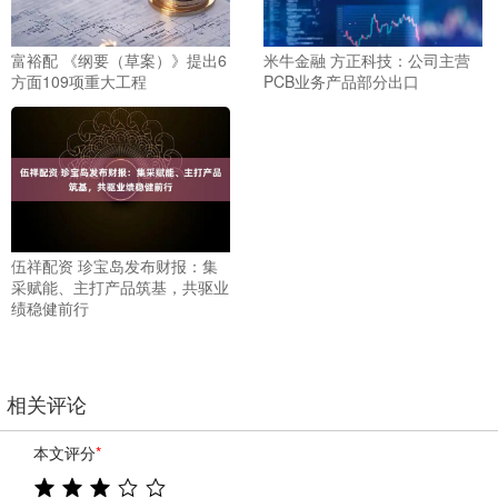
富裕配 《纲要（草案）》提出6
米牛金融 方正科技：公司主营
方面109项重大工程
PCB业务产品部分出口
伍祥配资 珍宝岛发布财报：集
采赋能、主打产品筑基，共驱业
绩稳健前行
相关评论
本文评分
*