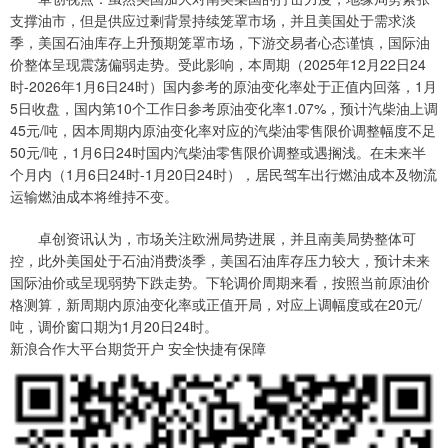
支撑油市，但是供应过剩背景持续笼罩市场，并且美国处于需求淡
季，美国石油库存上升预期笼罩市场，下游交易者心态谨慎，国际油
价整体呈现震荡偏弱走势。受此影响，本周期（2025年12月22日24
时-2026年1月6日24时）国内参考的原油变化率处于正值内回落，1月
5日收盘，国内第10个工作日参考原油变化率1.07%，预计汽柴油上调
45元/吨，因本周期内原油变化率对应的汽柴油零售限价调整幅度不足
50元/吨，1月6日24时国内汽柴油零售限价调整或遇搁浅。在未来半
个月内（1月6日24时-1月20日24时），居民驾车出行燃油成本及物流
运输燃油成本将维持不变。
卓创资讯认为，市场关注欧洲局势进展，并且南美局势整体可
控，此外美国处于石油消费淡季，美国石油库存压力较大，预计未来
国际油价或呈现弱势下跌走势。下轮调价周期来看，按照当前原油价
格测算，新周期内原油变化率或正值开局，对应上调幅度或在20元/
吨，调价窗口期为1月20日24时。
新浪合作大平台期货开户 安全快捷有保障