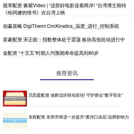
股莘配资 酱紫Video | “这部好电影连着两岸! ”台湾博主期待
《给阿嬷的情书》在台湾上映
创赢策略 DigiTherm CircKinetics_温度_进行_控制系统
富豪配资 宋正皓：指数整体处于震荡 板块高低轮动进行中
金配资 “十五五”时期人均预期寿命提高到80岁
推荐资讯
贝思盈配资 渝黔边区联动宣传! 守护群众“数字安全”
东程配资 东营市将进一步提升“黄河口农品”品牌影响力