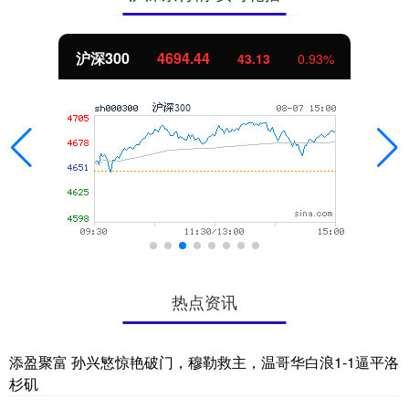
北证50
1134.24
43.13
0.93%
热点资讯
添盈聚富 孙兴慜惊艳破门，穆勒救主，温哥华白浪1-1逼平洛
杉矶