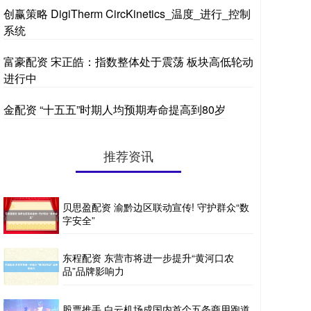
创赢策略 DigiTherm CircKinetics_温度_进行_控制
系统
富豪配资 宋正皓：指数整体处于震荡 板块高低轮动
进行中
金配资 “十五五”时期人均预期寿命提高到80岁
推荐资讯
贝思盈配资 渝黔边区联动宣传! 守护群众“数
字安全”
东程配资 东营市将进一步提升“黄河口农
品”品牌影响力
股票推手 白云机场成国内首个五条商用跑道