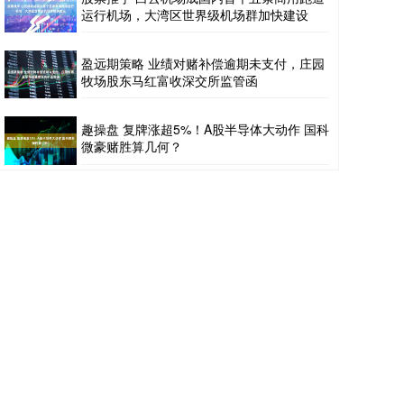
运行机场，大湾区世界级机场群加快建设
盈远期策略 业绩对赌补偿逾期未支付，庄园
牧场股东马红富收深交所监管函
趣操盘 复牌涨超5%！A股半导体大动作 国科
微豪赌胜算几何？