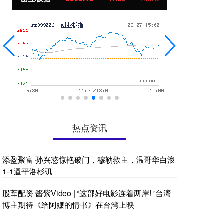
热点资讯
添盈聚富 孙兴慜惊艳破门，穆勒救主，温哥华白浪
1-1逼平洛杉矶
股莘配资 酱紫Video | “这部好电影连着两岸! ”台湾
博主期待《给阿嬷的情书》在台湾上映