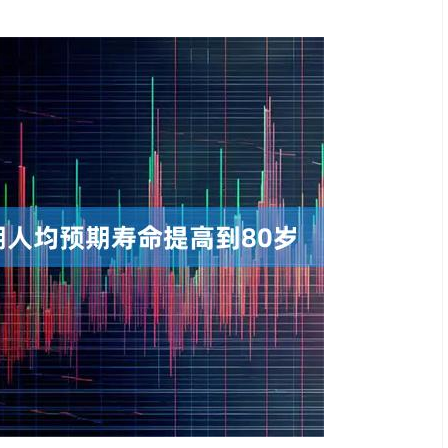
北证50
1134.24
3%
11.37
1.01%