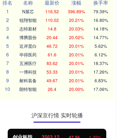
排名
名称
最新价
涨幅
换手率
1
N展芯
116.52
396.89%
79.39%
2
锐翔智能
110.02
20.21%
16.80%
3
志特新材
14.8
20.03%
14.18%
4
博腾股份
20.44
20.02%
14.77%
5
近岸蛋白
46.72
20.01%
5.62%
6
毕得医药
61.6
20.01%
6.12%
7
五洲医疗
83.62
20.01%
18.37%
8
一博科技
53.33
20.01%
17.26%
9
耐科装备
49.67
20.01%
6.83%
10
朗特智能
26.4
20.00%
17.06%
沪深京行情 实时轮播
创业板指
3563.12
基
47.56
1.35%