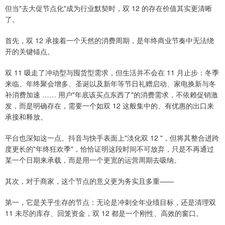
但当"去大促节点化"成为行业默契时，双 12 的存在价值其实更清晰
了。
首先，双 12 承接着一个天然的消费周期，是年终商业节奏中无法绕
开的关键锚点。
双 11 吸走了冲动型与囤货型需求，但生活并不会在 11 月止步：冬季
来临、年终聚会增多、圣诞以及新年等节日礼赠启动、家电换新与冬
补消费加速 …… 用户"年底该买点东西了"的消费需求，不依赖促销激
发，而是明确存在，需要一个如双 12 这般集中的、有优惠的出口来
承接和释放。
平台也深知这一点。抖音与快手表面上"淡化双 12 "，但将其整合进跨
度更长的"年终狂欢季"，恰恰证明这段时间不可放弃，只是不再通过
某一个日期来承载，而是用一个更宽的运营周期去吸纳。
其次，对于商家，这个节点的意义更为务实且多重——
第一，它是关乎生存的节点：无论是冲刺全年业绩目标，还是清理双
11 未尽的库存、回笼资金，双 12 都是一个刚性、高效的窗口。