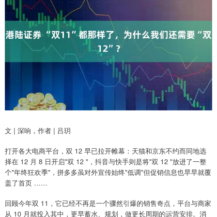
文 | 深响，作者 | 吕玥
打开各大电商平台，双 12 早已拉开帷幕：天猫和京东不约而同地选
择在 12 月 8 日开启"双 12 "，抖音与快手则是将"双 12 "放进了一整
个"年终狂欢季"，拼多多虽对外宣传始终"低调"但促销信息也早早就覆
盖了首页 ……
回顾今年双 11，它已经不再是一个骤然引爆的销售奇点，平台与商家
从 10 月就投入其中，更早蓄水、规划，做更长周期的运营安排。消