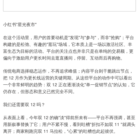
小红书"星光夜市"
在这个活动里，用户的首要动机是"发现"与"参与"，而非"抢购"；平台
构建的是松弛、有趣的"逛玩"场域，它本质上是一场以激活社区、丰
富生态为目标的活动。平台的关注点也并非只是在单纯的交易额，更
偏向于激励用户更长时间去逛直播间，停留、互动而后再购物。
传统电商选择稳态运作，不再追求峰值；内容平台则干脆跳出节点，
把 12 月作为更长线运营的关键周期。从这些平台的动作中可以看出
一个非常鲜明的趋势：双 12 正在逐渐淡化"单一促销节点"的认知，它
仍存在，但形态和意义已然完全不同。
我们还需要双 12 吗？
从表面上看，今年双 12 的确"淡"得前所未有——平台不再强调，甚至
用新叙事替换了它；用户不紧不慢，看到吐槽"折扣不如双 11 "就调头
离开；商家刚跑完双 11 马拉松，"心累"的吐槽也此起彼伏。