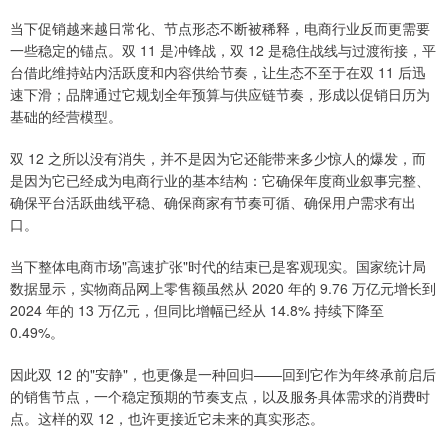
当下促销越来越日常化、节点形态不断被稀释，电商行业反而更需要
一些稳定的锚点。双 11 是冲锋战，双 12 是稳住战线与过渡衔接，平
台借此维持站内活跃度和内容供给节奏，让生态不至于在双 11 后迅
速下滑；品牌通过它规划全年预算与供应链节奏，形成以促销日历为
基础的经营模型。
双 12 之所以没有消失，并不是因为它还能带来多少惊人的爆发，而
是因为它已经成为电商行业的基本结构：它确保年度商业叙事完整、
确保平台活跃曲线平稳、确保商家有节奏可循、确保用户需求有出
口。
当下整体电商市场"高速扩张"时代的结束已是客观现实。国家统计局
数据显示，实物商品网上零售额虽然从 2020 年的 9.76 万亿元增长到
2024 年的 13 万亿元，但同比增幅已经从 14.8% 持续下降至
0.49%。
因此双 12 的"安静"，也更像是一种回归——回到它作为年终承前启后
的销售节点，一个稳定预期的节奏支点，以及服务具体需求的消费时
点。这样的双 12，也许更接近它未来的真实形态。