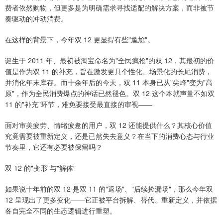
费者依然购物，但更多是为明确需求寻找适配的解决方案，而非被节
奏驱动的冲动消费。
在这样的背景下，今年双 12 更显得有些"尴尬"。
诞生于 2011 年、最初被淘宝命名为"全民疯抢"的双 12，其最初的价
值是作为双 11 的补充，旨在激发更具个性化、场景化的长尾消费，
并消化年末库存。而十余年后的今天，双 11 本身已从"尖峰"变为"高
原"，作为全民消费爆点的神话已然褪色。双 12 这个本就声量不如双
11 的"补充"环节，难免要接受最直接的审视——
面对审美疲劳、情绪疲惫的用户，双 12 还能提供什么？其核心价值
究竟需要被重新定义，还是已然失去意义？在当下的消费心态与行业
节奏里，它还有必要被保留吗？
双 12 的"变形"与"解体"
如果说十年前的双 12 是双 11 的"返场"、"后续捡漏场"，那么今年双
12 呈现出了更多变化——它正被平台拆解、替代、重新定义，并依据
各自完全不同的生态逻辑进行重塑。