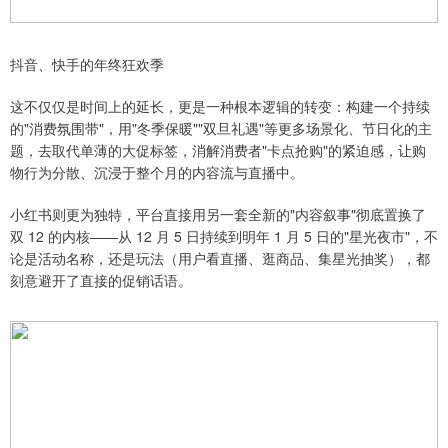
抖音、快手的年终狂欢季
这不仅仅是时间上的延长，更是一种根本逻辑的转变：构建一个持续
的"消费氛围带"，用"冬季保暖""双旦礼遇"等更多场景化、节日化的主
题，去取代单薄的大促标签，消解消费者"卡点抢购"的紧迫感，让购
物行为分散、沉浸于整个月的内容流与直播中。
小红书则更为独特，平台直接用另一套全新的"内容叙事"彻底置换了
双 12 的内核——从 12 月 5 日持续到明年 1 月 5 日的"星光夜市"，不
论是活动名称，还是玩法（用户看直播、逛商品、集星光抽奖），都
刻意避开了直接的促销话语。