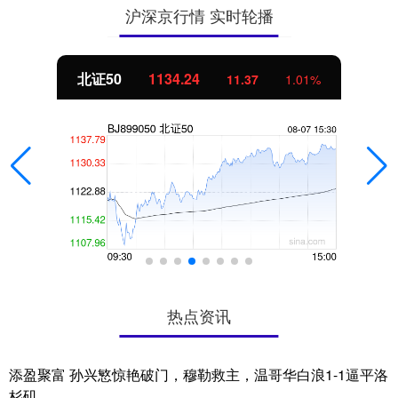
沪深京行情 实时轮播
北证50
1134.24
11.37
1.01%
热点资讯
添盈聚富 孙兴慜惊艳破门，穆勒救主，温哥华白浪1-1逼平洛
杉矶