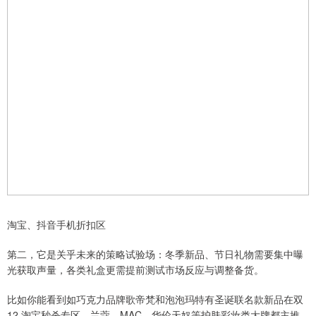
淘宝、抖音手机折扣区
第二，它是关乎未来的策略试验场：冬季新品、节日礼物需要集中曝
光获取声量，各类礼盒更需提前测试市场反应与调整备货。
比如你能看到如巧克力品牌歌帝梵和泡泡玛特有圣诞联名款新品在双
12 淘宝秒杀专区，兰蔻、MAC、华伦天奴等护肤彩妆类大牌都主推