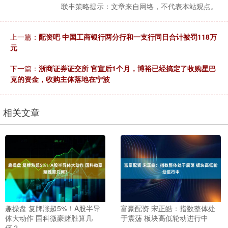
联丰策略提示：文章来自网络，不代表本站观点。
上一篇：
配资吧 中国工商银行两分行和一支行同日合计被罚118万
元
下一篇：
浙商证券证交所 官宣后1个月，博裕已经搞定了收购星巴
克的资金，收购主体落地在宁波
相关文章
趣操盘 复牌涨超5%！A股半导
富豪配资 宋正皓：指数整体处
体大动作 国科微豪赌胜算几
于震荡 板块高低轮动进行中
何？