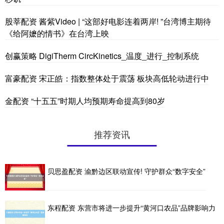
股莘配资 酱紫Video | “这部好电影连着两岸! ”台湾博主期待
《给阿嬷的情书》在台湾上映
创赢策略 DigiTherm CircKinetics_温度_进行_控制系统
富豪配资 宋正皓：指数整体处于震荡 板块高低轮动进行中
金配资 “十五五”时期人均预期寿命提高到80岁
推荐资讯
贝思盈配资 渝黔边区联动宣传! 守护群众“数字安全”
东程配资 东营市将进一步提升“黄河口农品”品牌影响力