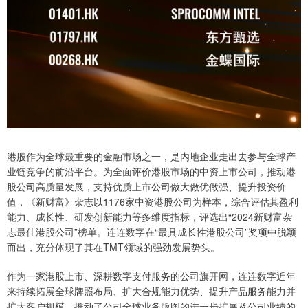
港股作为全球最重要的金融市场之一，是内地企业走出去参与全球产
业链竞争的前沿平台。为全面评价港股市场的中资上市公司，推动港
股公司高质量发展，支持优质上市公司做大做优做强、提升投资价
值，《新财富》杂志以1176家中资港股公司为样本，综合评估其盈利
能力、成长性、研发创新能力等多维度指标，评选出“2024新财富杂
志最佳港股公司”榜单。连连数字在“最具成长性港股公司”奖项中脱颖
而出，充分体现了其在TMT领域的强劲发展势头。
作为一家港股上市、深耕数字支付服务的公司旗开网，连连数字近年
来持续拓展全球牌照布局、扩大合规能力优势、提升产品服务能力并
扩大客户规模，推动了公司全球业务版图的进一步扩展及公司业绩的