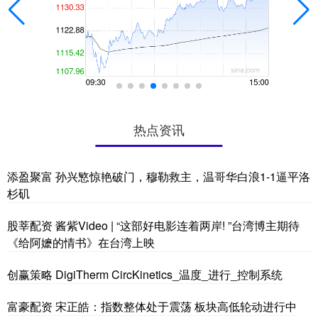
热点资讯
添盈聚富 孙兴慜惊艳破门，穆勒救主，温哥华白浪1-1逼平洛
杉矶
股莘配资 酱紫Video | “这部好电影连着两岸! ”台湾博主期待
《给阿嬷的情书》在台湾上映
创赢策略 DigiTherm CircKinetics_温度_进行_控制系统
富豪配资 宋正皓：指数整体处于震荡 板块高低轮动进行中