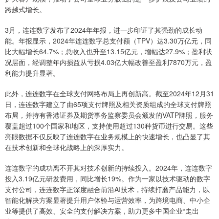
跨越式增长。
3月，连连数字发布了2024年年报，进一步印证了其强劲的成长动
能。年报显示，2024年连连数字总支付额（TPV）达3.30万亿元，同
比大幅增长64.7%；总收入也升至13.15亿元，增幅达27.9%；盈利状
况层面，经调整年内损益从亏损4.03亿大幅改善至盈利7870万元，盈
利能力提升显著。
此外，连连数字在全球支付网络布局上再创新高。截至2024年12月31
日，连连数字建立了由65项支付牌照及相关资质组成的全球支付牌照
布局，并持有香港证券及期货事务监察委员会颁发的VATP牌照，服务
覆盖超过100个国家和地区，支持使用超过130种货币进行交易。这些
亮眼数据不仅反映了连连数字在业务规模上的快速增长，也凸显了其
在技术创新和全球化战略上的深厚实力。
连连数字的成功离不开其对技术创新的持续投入。2024年，连连数字
投入3.19亿元研发费用，同比增长19%。作为一家以技术驱动的数字
支付公司，连连数字正深度融合前沿AI技术，持续打磨产品能力，以
智能化解决方案显著提升用户体验与运营效率，为跨境电商、中小企
业等提供了高效、安全的支付解决方案，助力更多中国企业“走出