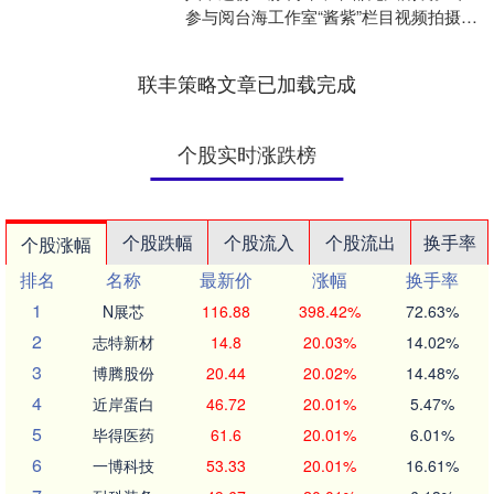
参与阅台海工作室“酱紫”栏目视频拍摄
时，台湾网红博主杨京儒动情说道。她
在前几天观看了....
联丰策略文章已加载完成
个股实时涨跌榜
个股跌幅
个股流入
个股流出
换手率
个股涨幅
排名
名称
最新价
涨幅
换手率
1
N展芯
116.88
398.42%
72.63%
2
志特新材
14.8
20.03%
14.02%
3
博腾股份
20.44
20.02%
14.48%
4
近岸蛋白
46.72
20.01%
5.47%
5
毕得医药
61.6
20.01%
6.01%
6
一博科技
53.33
20.01%
16.61%