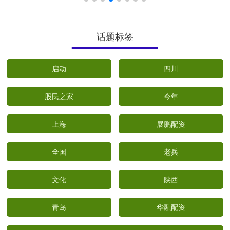
话题标签
启动
四川
股民之家
今年
上海
展鹏配资
全国
老兵
文化
陕西
青岛
华融配资