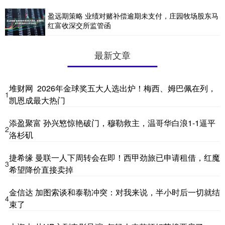
盈远期策略 业绩对赌补偿逾期未支付，庄园牧场股东马
红富收深交所监管函
最新文章
堆财网 2026年金球奖五大人选出炉！梅西、姆巴佩在列，
1
凯恩成最大热门
添盈聚富 孙兴慜惊艳破门，穆勒救主，温哥华白浪1-1逼平
2
洛杉矶
捷希缘 曼联一人下周转会在即！西甲劲旅已申请租借，红魔
3
希望降价直接卖掉
金信达 加图索谈和泰勒冲突：对我来说，半小时后一切就结
4
束了