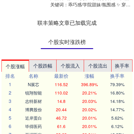
关键词：乖巧感/学院甜妹/氛围感 ✨ 穿搭
拆解 ▫️雾蓝色针织背心+白衬衫：低饱....
联丰策略文章已加载完成
个股实时涨跌榜
个股跌幅
个股流入
个股流出
换手率
个股涨幅
排名
名称
最新价
涨幅
换手率
1
N展芯
116.52
396.89%
79.39%
2
锐翔智能
110.02
20.21%
16.80%
3
志特新材
14.8
20.03%
14.18%
4
博腾股份
20.44
20.02%
14.77%
5
近岸蛋白
46.72
20.01%
5.62%
6
毕得医药
61.6
20.01%
6.12%