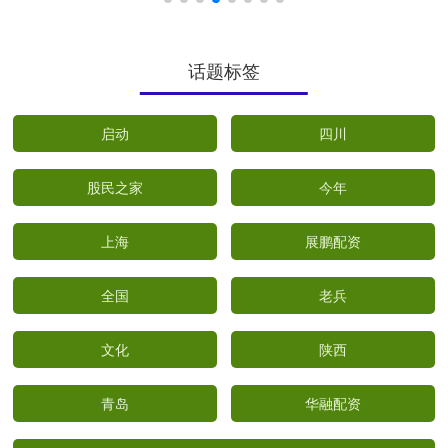
话题标签
启动
四川
股民之家
今年
上海
展鹏配资
全国
老兵
文化
陕西
青岛
华融配资