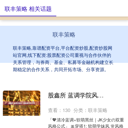
联丰策略 相关话题
联丰策略
联丰策略,靠谱配资平台,平台配资炒股,配资炒股网
站官网,线下配资:股票配资公司重视与合作伙伴的
关系管理，与券商、基金、私募等金融机构建立长
期稳定的合作关系，共同开拓市场、分享资源。
股鑫所 蓝调学院风｜JK制服穿搭日记
查看：
130
分类：
联丰策略
「💖清冷蓝调×软萌黑丝｜JK少女の双重
风格公式」 🎀穿搭1: 软萌学妹风 🌸风格