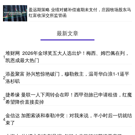
盈远期策略 业绩对赌补偿逾期未支付，庄园牧场股东马
红富收深交所监管函
最新文章
堆财网 2026年金球奖五大人选出炉！梅西、姆巴佩在列，
1
凯恩成最大热门
添盈聚富 孙兴慜惊艳破门，穆勒救主，温哥华白浪1-1逼平
2
洛杉矶
捷希缘 曼联一人下周转会在即！西甲劲旅已申请租借，红魔
3
希望降价直接卖掉
金信达 加图索谈和泰勒冲突：对我来说，半小时后一切就结
4
束了