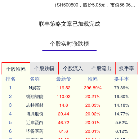
（SH600800，股价5.05元，市值56.06亿
元）按下了重大资产重组的“启动键”。
1....
联丰策略文章已加载完成
个股实时涨跌榜
个股跌幅
个股流入
个股流出
换手率
个股涨幅
排名
名称
最新价
涨幅
换手率
1
N展芯
116.52
396.89%
79.39%
2
锐翔智能
110.02
20.21%
16.80%
3
志特新材
14.8
20.03%
14.18%
4
博腾股份
20.44
20.02%
14.77%
5
近岸蛋白
46.72
20.01%
5.62%
6
毕得医药
61.6
20.01%
6.12%