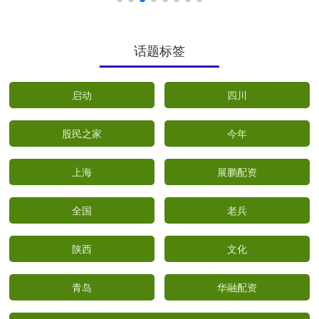
话题标签
启动
四川
股民之家
今年
上海
展鹏配资
全国
老兵
陕西
文化
青岛
华融配资