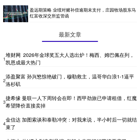
盈远期策略 业绩对赌补偿逾期未支付，庄园牧场股东马
红富收深交所监管函
最新文章
堆财网 2026年金球奖五大人选出炉！梅西、姆巴佩在列，
1
凯恩成最大热门
添盈聚富 孙兴慜惊艳破门，穆勒救主，温哥华白浪1-1逼平
2
洛杉矶
捷希缘 曼联一人下周转会在即！西甲劲旅已申请租借，红魔
3
希望降价直接卖掉
金信达 加图索谈和泰勒冲突：对我来说，半小时后一切就结
4
束了