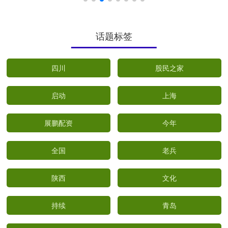
话题标签
四川
股民之家
启动
上海
展鹏配资
今年
全国
老兵
陕西
文化
持续
青岛