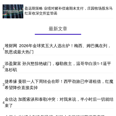
盈远期策略 业绩对赌补偿逾期未支付，庄园牧场股东马
红富收深交所监管函
最新文章
堆财网 2026年金球奖五大人选出炉！梅西、姆巴佩在列，
1
凯恩成最大热门
添盈聚富 孙兴慜惊艳破门，穆勒救主，温哥华白浪1-1逼平
2
洛杉矶
捷希缘 曼联一人下周转会在即！西甲劲旅已申请租借，红魔
3
希望降价直接卖掉
金信达 加图索谈和泰勒冲突：对我来说，半小时后一切就结
4
束了