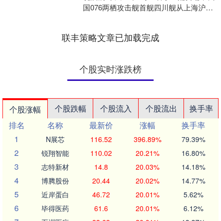
国076两栖攻击舰首舰四川舰从上海沪东
中华造船厂码头解缆赴相关海域开展首
次航行试验....
联丰策略文章已加载完成
个股实时涨跌榜
个股跌幅
个股流入
个股流出
换手率
个股涨幅
排名
名称
最新价
涨幅
换手率
1
N展芯
116.52
396.89%
79.39%
2
锐翔智能
110.02
20.21%
16.80%
3
志特新材
14.8
20.03%
14.18%
4
博腾股份
20.44
20.02%
14.77%
5
近岸蛋白
46.72
20.01%
5.62%
6
毕得医药
61.6
20.01%
6.12%