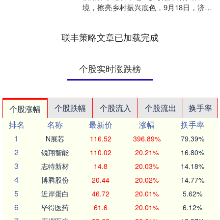
境，擦亮乡村振兴底色，9月18日，济宁
市任城区长沟镇孙街村组织开展了一场
别开生面的“美德信用....
联丰策略文章已加载完成
个股实时涨跌榜
个股跌幅
个股流入
个股流出
换手率
个股涨幅
排名
名称
最新价
涨幅
换手率
1
N展芯
116.52
396.89%
79.39%
2
锐翔智能
110.02
20.21%
16.80%
3
志特新材
14.8
20.03%
14.18%
4
博腾股份
20.44
20.02%
14.77%
5
近岸蛋白
46.72
20.01%
5.62%
6
毕得医药
61.6
20.01%
6.12%