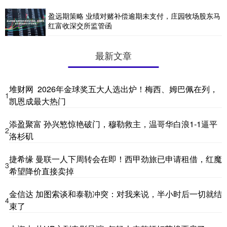
盈远期策略 业绩对赌补偿逾期未支付，庄园牧场股东马
红富收深交所监管函
最新文章
堆财网 2026年金球奖五大人选出炉！梅西、姆巴佩在列，
1
凯恩成最大热门
添盈聚富 孙兴慜惊艳破门，穆勒救主，温哥华白浪1-1逼平
2
洛杉矶
捷希缘 曼联一人下周转会在即！西甲劲旅已申请租借，红魔
3
希望降价直接卖掉
金信达 加图索谈和泰勒冲突：对我来说，半小时后一切就结
4
束了