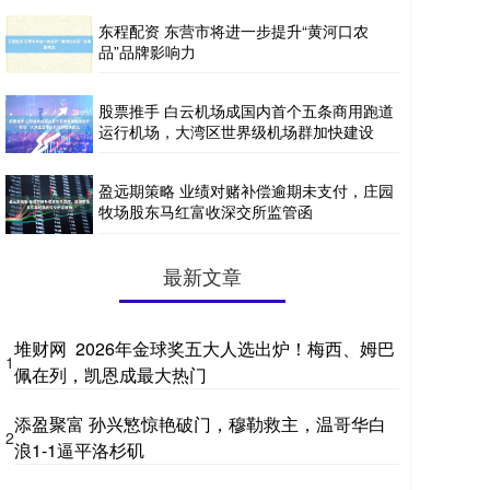
东程配资 东营市将进一步提升“黄河口农
品”品牌影响力
股票推手 白云机场成国内首个五条商用跑道
运行机场，大湾区世界级机场群加快建设
盈远期策略 业绩对赌补偿逾期未支付，庄园
牧场股东马红富收深交所监管函
最新文章
堆财网 2026年金球奖五大人选出炉！梅西、姆巴
1
佩在列，凯恩成最大热门
添盈聚富 孙兴慜惊艳破门，穆勒救主，温哥华白
2
浪1-1逼平洛杉矶