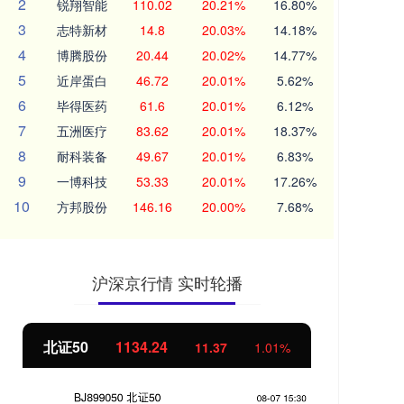
2
锐翔智能
110.02
20.21%
16.80%
3
志特新材
14.8
20.03%
14.18%
4
博腾股份
20.44
20.02%
14.77%
5
近岸蛋白
46.72
20.01%
5.62%
6
毕得医药
61.6
20.01%
6.12%
7
五洲医疗
83.62
20.01%
18.37%
8
耐科装备
49.67
20.01%
6.83%
9
一博科技
53.33
20.01%
17.26%
10
方邦股份
146.16
20.00%
7.68%
沪深京行情 实时轮播
北证50
1134.24
创
11.37
1.01%