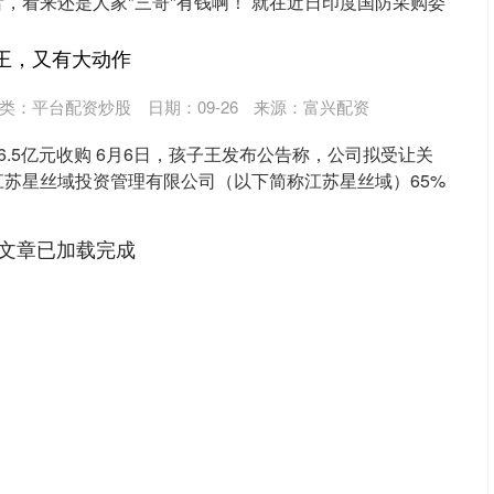
，看来还是人家"三哥"有钱啊！ 就在近日印度国防采购委
王，又有大动作
类：
平台配资炒股
日期：09-26
来源：富兴配资
6.5亿元收购 6月6日，孩子王发布公告称，公司拟受让关
苏星丝域投资管理有限公司（以下简称江苏星丝域）65%
文章已加载完成
沪深300
4694.44
.42%
43.13
0.93%