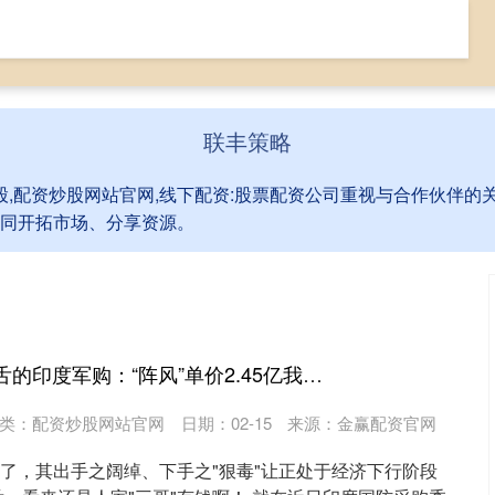
靠谱配资平台
平台配资炒股
配资炒股网站官网
联丰策略
股,配资炒股网站官网,线下配资:股票配资公司重视与合作伙伴
同开拓市场、分享资源。
涨停吧 让人瞠目结舌的印度军购：“阵风”单价2.45亿我还能理解，可是6亿一架的P-8I着实有点夸张了！
类：
配资炒股网站官网
日期：02-15
来源：金赢配资官网
"了，其出手之阔绰、下手之"狠毒"让正处于经济下行阶段