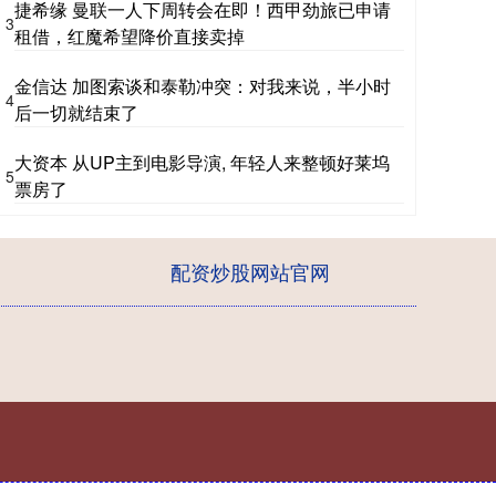
捷希缘 曼联一人下周转会在即！西甲劲旅已申请
3
租借，红魔希望降价直接卖掉
金信达 加图索谈和泰勒冲突：对我来说，半小时
4
后一切就结束了
大资本 从UP主到电影导演, 年轻人来整顿好莱坞
5
票房了
配资炒股网站官网