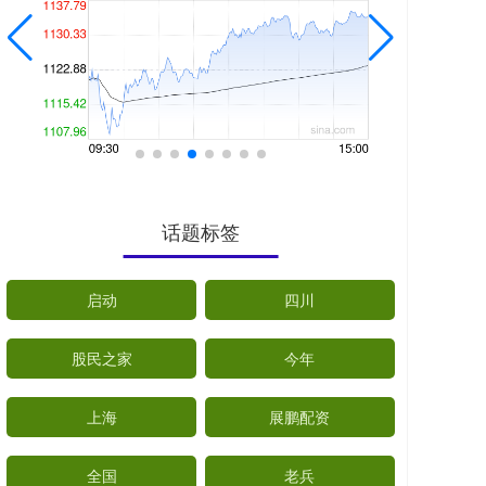
话题标签
启动
四川
股民之家
今年
上海
展鹏配资
全国
老兵