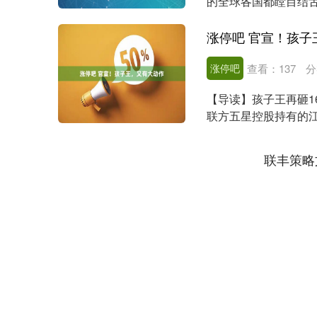
的全球各国都瞠目结舌
员会正式敲定....
涨停吧 官宣！孩子
涨停吧
查看：
137
分
【导读】孩子王再砸1
联方五星控股持有的江
股权，同时通....
联丰策略
深证成指
14311.01
.68
1.02%
200.89
1