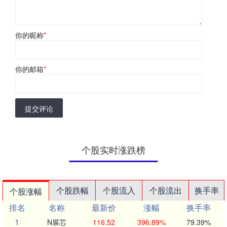
你的昵称
*
你的邮箱
*
提交评论
个股实时涨跌榜
个股跌幅
个股流入
个股流出
换手率
个股涨幅
排名
名称
最新价
涨幅
换手率
1
N展芯
116.52
396.89%
79.39%