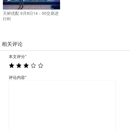
天鲜优配 9月8日14：00交易进
行时
相关评论
本文评分
*
评论内容
*