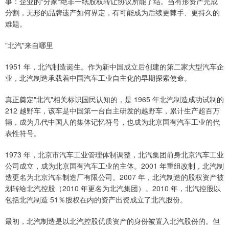
事：企业的"分家"绝非一纸股权转让协议所能了结。当有形资产完成
分割，无形的品牌遗产如何界定，有可能成为后续更棘手、更持久的
难题。
"北汽"来自哪里
1951 年，北汽制造诞生。作为新中国成立后创建的第二家大型汽车企
业，北汽制造承载着中国汽车工业自主化的早期探索使命。
真正奠定"北汽"相关标识国民认知的，是 1965 年北汽制造成功试制的
212 越野车，该车是中国第一台自主研发的越野车，累计生产超百万
辆，成为几代中国人的集体记忆符号，也成为北京国有汽车工业的代
表性符号。
1973 年，北京市汽车工业管理体制调整，北汽集团前身北京汽车工业
公司成立，成为北京国有汽车工业的主体。2001 年重组改制，北汽制
造更名为北京汽车制造厂有限公司。2007 年，北汽制造的股权资产被
划转给北汽控股（2010 年更名为北汽集团）。2010 年，北汽控股以
包括北汽制造 51％股权在内的资产出资成立了北汽股份。
最初，北汽制造是以北汽控股优质资产的身份被置入北汽股份的。但