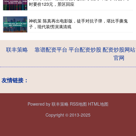
时要价123元，景区回应
神机策 陈真再出电影版，徒手对抗子弹，堪比手撕鬼
子，现代装愣演满清戏
联丰策略
靠谱配资平台
平台配资炒股
配资炒股网站
官网
友情链接：
Powered by
联丰策略
RSS地图
HTML地图
Copyright
© 2013-2025