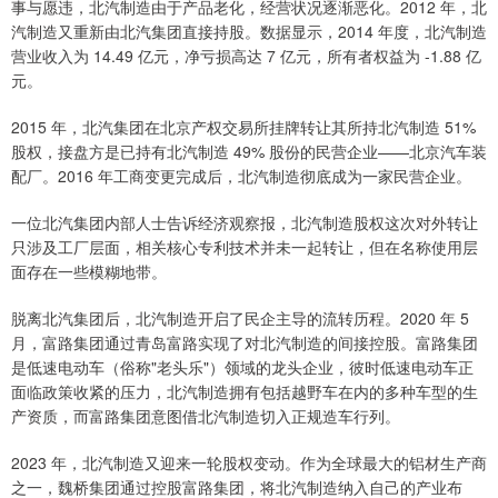
事与愿违，北汽制造由于产品老化，经营状况逐渐恶化。2012 年，北
汽制造又重新由北汽集团直接持股。数据显示，2014 年度，北汽制造
营业收入为 14.49 亿元，净亏损高达 7 亿元，所有者权益为 -1.88 亿
元。
2015 年，北汽集团在北京产权交易所挂牌转让其所持北汽制造 51%
股权，接盘方是已持有北汽制造 49% 股份的民营企业——北京汽车装
配厂。2016 年工商变更完成后，北汽制造彻底成为一家民营企业。
一位北汽集团内部人士告诉经济观察报，北汽制造股权这次对外转让
只涉及工厂层面，相关核心专利技术并未一起转让，但在名称使用层
面存在一些模糊地带。
脱离北汽集团后，北汽制造开启了民企主导的流转历程。2020 年 5
月，富路集团通过青岛富路实现了对北汽制造的间接控股。富路集团
是低速电动车（俗称"老头乐"）领域的龙头企业，彼时低速电动车正
面临政策收紧的压力，北汽制造拥有包括越野车在内的多种车型的生
产资质，而富路集团意图借北汽制造切入正规造车行列。
2023 年，北汽制造又迎来一轮股权变动。作为全球最大的铝材生产商
之一，魏桥集团通过控股富路集团，将北汽制造纳入自己的产业布