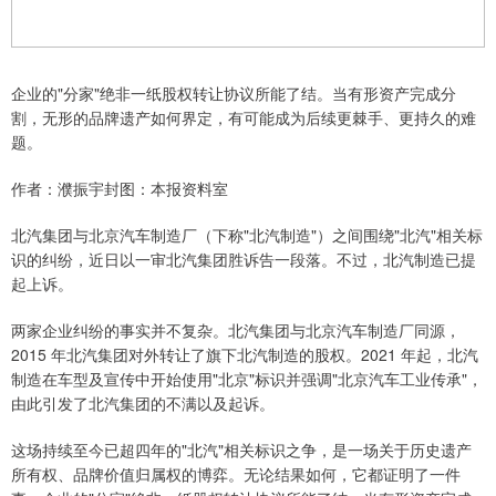
企业的"分家"绝非一纸股权转让协议所能了结。当有形资产完成分
割，无形的品牌遗产如何界定，有可能成为后续更棘手、更持久的难
题。
作者：濮振宇封图：本报资料室
北汽集团与北京汽车制造厂（下称"北汽制造"）之间围绕"北汽"相关标
识的纠纷，近日以一审北汽集团胜诉告一段落。不过，北汽制造已提
起上诉。
两家企业纠纷的事实并不复杂。北汽集团与北京汽车制造厂同源，
2015 年北汽集团对外转让了旗下北汽制造的股权。2021 年起，北汽
制造在车型及宣传中开始使用"北京"标识并强调"北京汽车工业传承"，
由此引发了北汽集团的不满以及起诉。
这场持续至今已超四年的"北汽"相关标识之争，是一场关于历史遗产
所有权、品牌价值归属权的博弈。无论结果如何，它都证明了一件