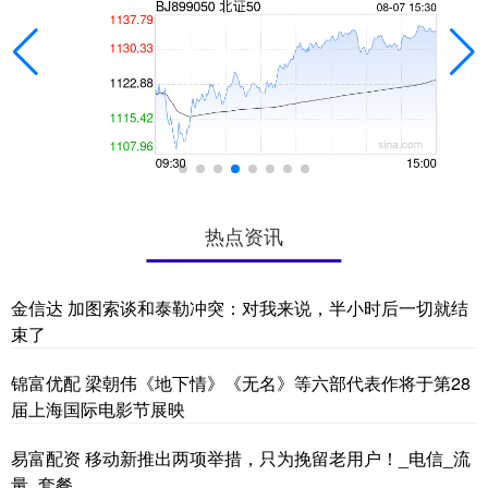
热点资讯
金信达 加图索谈和泰勒冲突：对我来说，半小时后一切就结
束了
锦富优配 梁朝伟《地下情》《无名》等六部代表作将于第28
届上海国际电影节展映
易富配资 移动新推出两项举措，只为挽留老用户！_电信_流
量_套餐